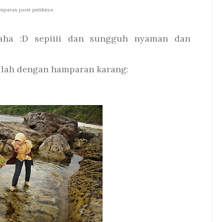
mparan pasir putihnya
haha :D sepiiii dan sungguh nyaman dan
ulah dengan hamparan karang: