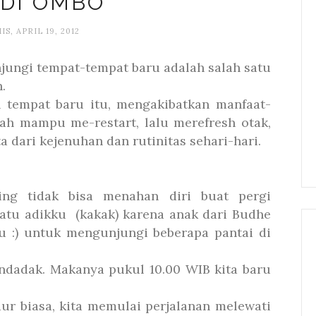
DI OMBO
IS, APRIL 19, 2012
ungi tempat-tempat baru adalah salah satu
.
 tempat baru itu, mengakibatkan manfaat-
lah mampu me-restart, lalu merefresh otak,
 dari kejenuhan dan rutinitas sehari-hari.
king tidak bisa menahan diri buat pergi
satu adikku (kakak) karena anak dari Budhe
u :) untuk mengunjungi beberapa pantai di
ndadak. Makanya pukul 10.00 WIB kita baru
r biasa, kita memulai perjalanan melewati