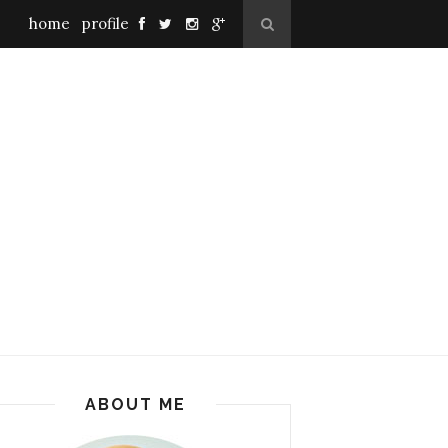
home
profile
ABOUT ME