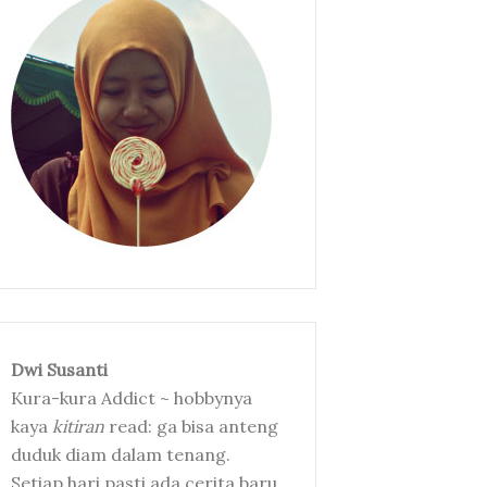
Dwi Susanti
Kura-kura Addict ~ hobbynya
kaya
kitiran
read: ga bisa anteng
duduk diam dalam tenang.
Setiap hari pasti ada cerita baru