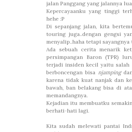
jalan Panggang yang jalannya lua
Kepercayaanku yang tinggi ter
hehe :P
Di sepanjang jalan, kita bert
touring juga..dengan gengsi yan
menyalip..haha tetapi sayangnya t
Ada sebuah cerita menarik ket
persimpangan Baron (TPR) lur
terjadi insiden kecil yaitu sal
berboncengan bisa
njamping
da
karena tidak kuat nanjak dan ke
bawah, ban belakang bisa di at
memandangnya.
Kejadian itu membuatku semakin
berhati-hati lagi.
Kita sudah melewati pantai Ind