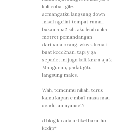
kali coba . gile.
semangatku langsung down
misal ngeliat tempat ramai.
bukan apa2 sih. aku lebih suka
motret pemandangan
daripada orang. wkwk. kcuali
buat kece2nan. tapi y ga
sepadet ini juga kali. kmrn aja k
Mangunan, padat gitu
langsung males.
Wah, temenmu nikah. terus
kamu kapan e mba? masa mau
sendirian nyunset?
d blog ku ada artikel baru lho.
kedip*