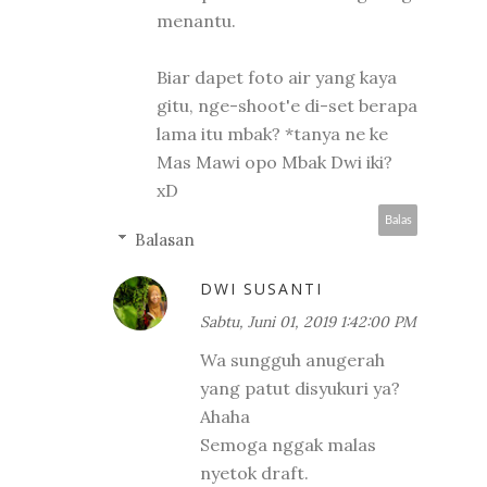
menantu.
Biar dapet foto air yang kaya
gitu, nge-shoot'e di-set berapa
lama itu mbak? *tanya ne ke
Mas Mawi opo Mbak Dwi iki?
xD
Balas
Balasan
DWI SUSANTI
Sabtu, Juni 01, 2019 1:42:00 PM
Wa sungguh anugerah
yang patut disyukuri ya?
Ahaha
Semoga nggak malas
nyetok draft.